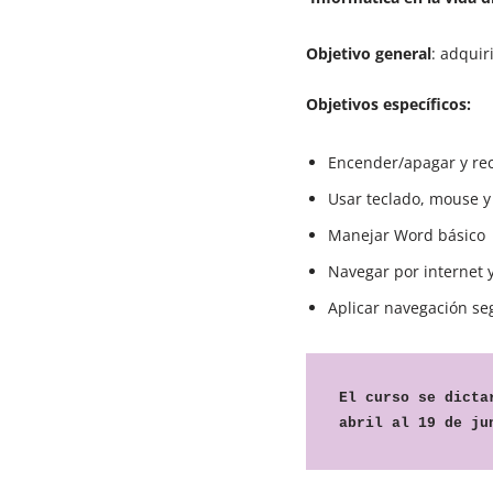
Objetivo general
: adquir
Objetivos específicos:
Encender/apagar y re
Usar teclado, mouse 
Manejar Word básico
Navegar por internet 
Aplicar navegación se
El curso se dicta
abril al 19 de ju